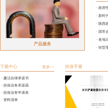
· 政
· 新
· 陕
· 国
· 各
产品服务
· 转
下载中心
担保手册
更多>>
· 廉洁自律承诺书
· 担保业务承诺函
· 担保业务申请表
· 资料清单