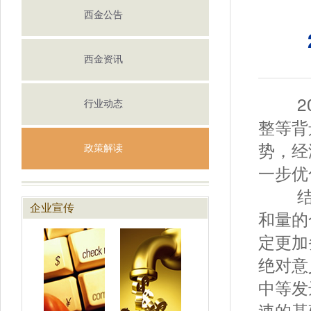
西金公告
西金资讯
202
行业动态
整等背
势，经
政策解读
一步优
结合2
企业宣传
和量的
定更加
绝对意
中等发
速的基