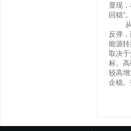
显现，
回稳”
从更
反弹，
能源转
取决于
标。高
较高增
企稳。