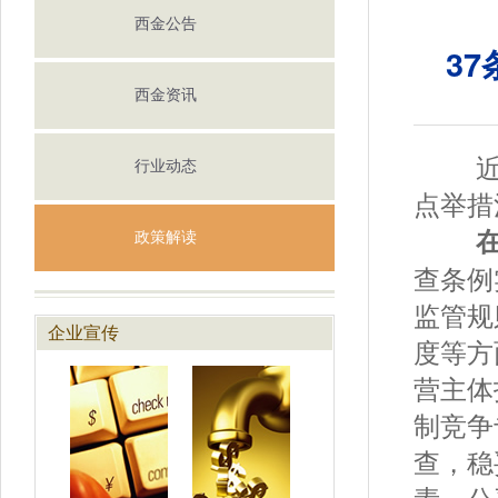
西金公告
3
西金资讯
近日
行业动态
点举措
在
政策解读
查条例
监管规
企业宣传
度等方
营主体
制竞争
查，稳
素、公