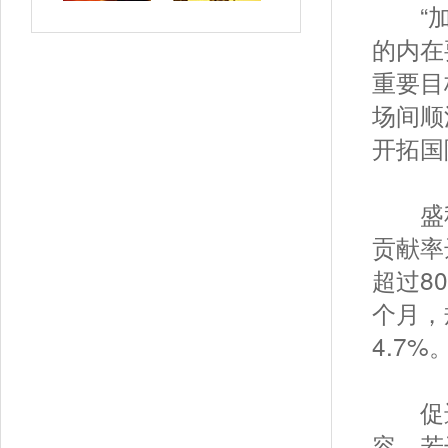
“加快
的内在
重要目
场间顺
开拓国
盛秋平
贡献率
超过8
个月，
4.7%
促进
容。若