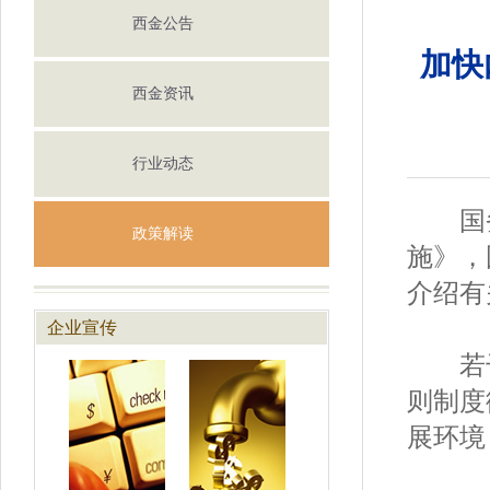
西金公告
加快
西金资讯
行业动态
国务
政策解读
施》，
介绍有
企业宣传
若干措
则制度
展环境